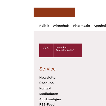
Deutsche Apotheker Ze
Profil
Daz
Politik
Wirtschaft
Pharmazie
Apothe
öffnen
Pur
Abo
öffnen
Deutscher Apotheker Verlag Logo
Service
Newsletter
Über uns
Kontakt
Mediadaten
Abo kündigen
RSS-Feed