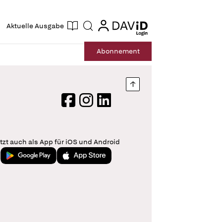
ogin
login
Aktuelle Ausgabe
Suche
Abo
nnement
Nach oben springen
Facebook
Instagram
LinkedIn
tzt auch als App für iOS und Android
Jetzt bei Google Play
Laden im App Store