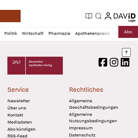
login
login
Aktuelle Ausgabe
Suche
Deutsche Apotheker Zeitung
Profil
Daz
Abo
Politik
Wirtschaft
Pharmazie
Apothekenpraxis
Recht
Sp
öffnen
Pur
Abo
öffnen
Nach
Deutscher Apotheker Verlag Logo
Facebook
Instagram
LinkedI
Service
Rechtliches
Newsletter
Allgemeine
Geschäftsbedingungen
Über uns
Allgemeine
Kontakt
Nutzungsbedingungen
Mediadaten
Impressum
Abo kündigen
Datenschutz
RSS-Feed