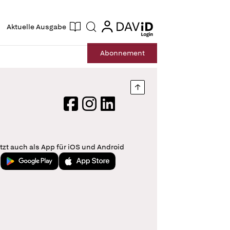
ogin
login
Aktuelle Ausgabe
Suche
Abo
nnement
Nach oben springen
Facebook
Instagram
LinkedIn
tzt auch als App für iOS und Android
Jetzt bei Google Play
Laden im App Store