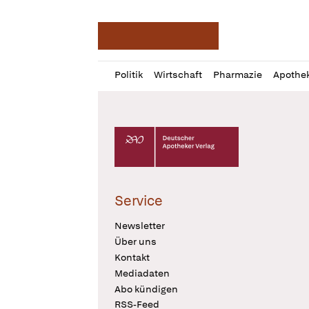
Deutsche Apotheker Ze
Profil
Daz
Politik
Wirtschaft
Pharmazie
Apothe
öffnen
Pur
Abo
öffnen
Deutscher Apotheker Verlag Logo
Service
Newsletter
Über uns
Kontakt
Mediadaten
Abo kündigen
RSS-Feed