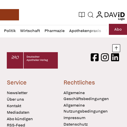
login
login
Aktuelle Ausgabe
Suche
Deutsche Apotheker Zeitung
Profil
Daz
Abo
Politik
Wirtschaft
Pharmazie
Apothekenpraxis
Recht
Sp
öffnen
Pur
Abo
öffnen
Nach
Deutscher Apotheker Verlag Logo
Facebook
Instagram
LinkedI
Service
Rechtliches
Newsletter
Allgemeine
Geschäftsbedingungen
Über uns
Allgemeine
Kontakt
Nutzungsbedingungen
Mediadaten
Impressum
Abo kündigen
Datenschutz
RSS-Feed