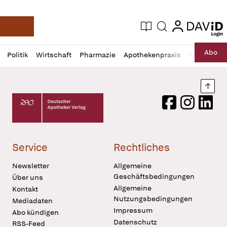
login
login
Aktuelle Ausgabe
Suche
Deutsche Apotheker Zeitung
Profil
Daz
Abo
Politik
Wirtschaft
Pharmazie
Apothekenpraxis
Recht
Sp
öffnen
Pur
Abo
öffnen
Nach
Deutscher Apotheker Verlag Logo
Facebook
Instagram
LinkedI
Service
Rechtliches
Newsletter
Allgemeine
Geschäftsbedingungen
Über uns
Allgemeine
Kontakt
Nutzungsbedingungen
Mediadaten
Impressum
Abo kündigen
Datenschutz
RSS-Feed