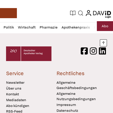
login
login
Aktuelle Ausgabe
Suche
Deutsche Apotheker Zeitung
Profil
Daz
Abo
Politik
Wirtschaft
Pharmazie
Apothekenpraxis
Recht
Sp
öffnen
Pur
Abo
öffnen
Nach
Deutscher Apotheker Verlag Logo
Facebook
Instagram
LinkedI
Service
Rechtliches
Newsletter
Allgemeine
Geschäftsbedingungen
Über uns
Allgemeine
Kontakt
Nutzungsbedingungen
Mediadaten
Impressum
Abo kündigen
Datenschutz
RSS-Feed