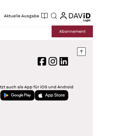
ogin
login
Aktuelle Ausgabe
Suche
Abo
nnement
Nach oben springen
Facebook
Instagram
LinkedIn
tzt auch als App für iOS und Android
Jetzt bei Google Play
Laden im App Store