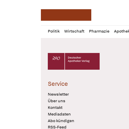
Deutsche Apotheker Ze
Profil
Daz
Politik
Wirtschaft
Pharmazie
Apothe
öffnen
Pur
Abo
öffnen
Deutscher Apotheker Verlag Logo
Service
Newsletter
Über uns
Kontakt
Mediadaten
Abo kündigen
RSS-Feed