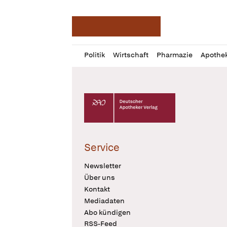
Deutsche Apotheker Ze
Profil
Daz
Politik
Wirtschaft
Pharmazie
Apothe
öffnen
Pur
Abo
öffnen
Deutscher Apotheker Verlag Logo
Service
Newsletter
Über uns
Kontakt
Mediadaten
Abo kündigen
RSS-Feed