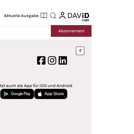
ogin
login
Aktuelle Ausgabe
Suche
Abo
nnement
Nach oben springen
Facebook
Instagram
LinkedIn
tzt auch als App für iOS und Android
Jetzt bei Google Play
Laden im App Store