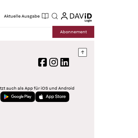
ogin
login
Aktuelle Ausgabe
Suche
Abo
nnement
Nach oben springen
Facebook
Instagram
LinkedIn
tzt auch als App für iOS und Android
Jetzt bei Google Play
Laden im App Store