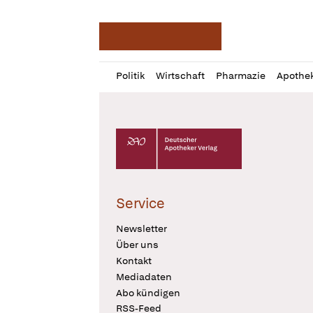
Deutsche Apotheker Ze
Profil
Daz
Politik
Wirtschaft
Pharmazie
Apothe
öffnen
Pur
Abo
öffnen
Deutscher Apotheker Verlag Logo
Service
Newsletter
Über uns
Kontakt
Mediadaten
Abo kündigen
RSS-Feed