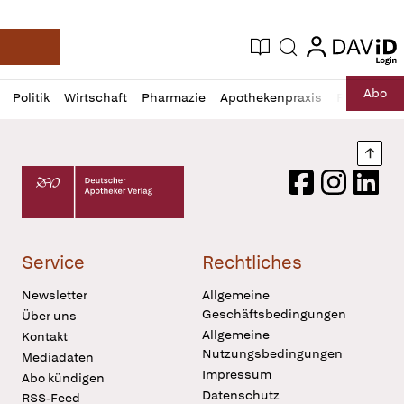
login
login
Aktuelle Ausgabe
Suche
Deutsche Apotheker Zeitung
Profil
Daz
Abo
Politik
Wirtschaft
Pharmazie
Apothekenpraxis
Recht
Sp
öffnen
Pur
Abo
öffnen
Nach
Deutscher Apotheker Verlag Logo
Facebook
Instagram
LinkedI
Service
Rechtliches
Newsletter
Allgemeine
Geschäftsbedingungen
Über uns
Allgemeine
Kontakt
Nutzungsbedingungen
Mediadaten
Impressum
Abo kündigen
Datenschutz
RSS-Feed