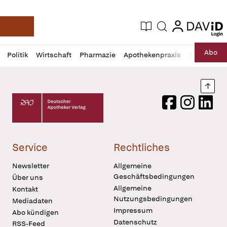
login
login
Aktuelle Ausgabe
Suche
Deutsche Apotheker Zeitung
Profil
Daz
Abo
Politik
Wirtschaft
Pharmazie
Apothekenpraxis
Recht
Sp
öffnen
Pur
Abo
öffnen
Nach
Deutscher Apotheker Verlag Logo
Facebook
Instagram
LinkedI
Service
Rechtliches
Newsletter
Allgemeine
Geschäftsbedingungen
Über uns
Allgemeine
Kontakt
Nutzungsbedingungen
Mediadaten
Impressum
Abo kündigen
Datenschutz
RSS-Feed