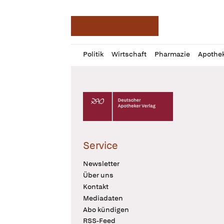
Deutsche Apotheker Ze
Profil
Daz
Politik
Wirtschaft
Pharmazie
Apothe
öffnen
Pur
Abo
öffnen
Deutscher Apotheker Verlag Logo
Service
Newsletter
Über uns
Kontakt
Mediadaten
Abo kündigen
RSS-Feed