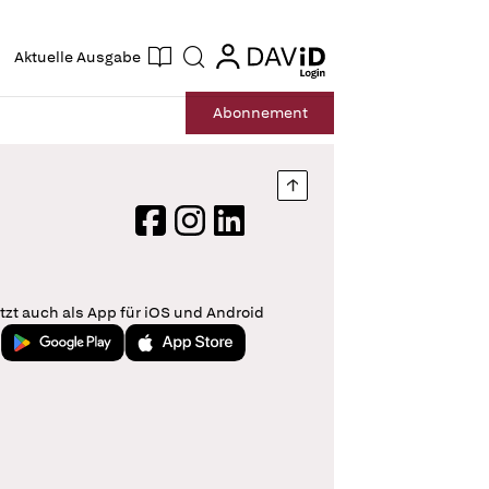
ogin
login
Aktuelle Ausgabe
Suche
Abo
nnement
Nach oben springen
Facebook
Instagram
LinkedIn
tzt auch als App für iOS und Android
Jetzt bei Google Play
Laden im App Store