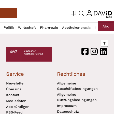
login
login
Aktuelle Ausgabe
Suche
Deutsche Apotheker Zeitung
Profil
Daz
Abo
Politik
Wirtschaft
Pharmazie
Apothekenpraxis
Recht
Sp
öffnen
Pur
Abo
öffnen
Nach
Deutscher Apotheker Verlag Logo
Facebook
Instagram
LinkedI
Service
Rechtliches
Newsletter
Allgemeine
Geschäftsbedingungen
Über uns
Allgemeine
Kontakt
Nutzungsbedingungen
Mediadaten
Impressum
Abo kündigen
Datenschutz
RSS-Feed