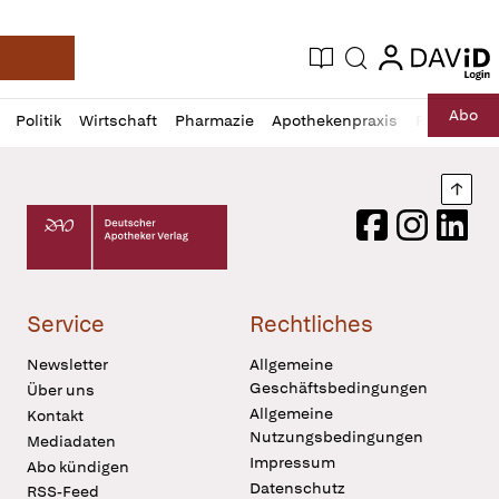
login
login
Aktuelle Ausgabe
Suche
Deutsche Apotheker Zeitung
Profil
Daz
Abo
Politik
Wirtschaft
Pharmazie
Apothekenpraxis
Recht
Sp
öffnen
Pur
Abo
öffnen
Nach
Deutscher Apotheker Verlag Logo
Facebook
Instagram
LinkedI
Service
Rechtliches
Newsletter
Allgemeine
Geschäftsbedingungen
Über uns
Allgemeine
Kontakt
Nutzungsbedingungen
Mediadaten
Impressum
Abo kündigen
Datenschutz
RSS-Feed