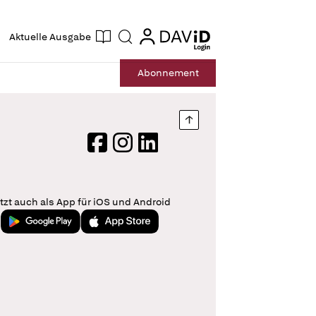
ogin
login
Aktuelle Ausgabe
Suche
Abo
nnement
Nach oben springen
Facebook
Instagram
LinkedIn
tzt auch als App für iOS und Android
Jetzt bei Google Play
Laden im App Store