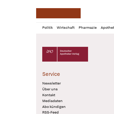
Deutsche Apotheker Ze
Profil
Daz
Politik
Wirtschaft
Pharmazie
Apothe
öffnen
Pur
Abo
öffnen
Deutscher Apotheker Verlag Logo
Service
Newsletter
Über uns
Kontakt
Mediadaten
Abo kündigen
RSS-Feed