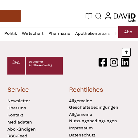
login
login
Aktuelle Ausgabe
Suche
Deutsche Apotheker Zeitung
Profil
Daz
Abo
Politik
Wirtschaft
Pharmazie
Apothekenpraxis
Recht
Sp
öffnen
Pur
Abo
öffnen
Nach
Deutscher Apotheker Verlag Logo
Facebook
Instagram
LinkedI
Service
Rechtliches
Newsletter
Allgemeine
Geschäftsbedingungen
Über uns
Allgemeine
Kontakt
Nutzungsbedingungen
Mediadaten
Impressum
Abo kündigen
Datenschutz
RSS-Feed