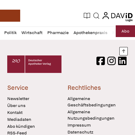
login
login
Aktuelle Ausgabe
Suche
Deutsche Apotheker Zeitung
Profil
Daz
Abo
Politik
Wirtschaft
Pharmazie
Apothekenpraxis
Recht
Sp
öffnen
Pur
Abo
öffnen
Nach
Deutscher Apotheker Verlag Logo
Facebook
Instagram
LinkedI
Service
Rechtliches
Newsletter
Allgemeine
Geschäftsbedingungen
Über uns
Allgemeine
Kontakt
Nutzungsbedingungen
Mediadaten
Impressum
Abo kündigen
Datenschutz
RSS-Feed