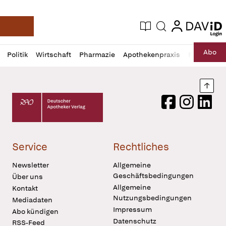
login
login
Aktuelle Ausgabe
Suche
Deutsche Apotheker Zeitung
Profil
Daz
Abo
Politik
Wirtschaft
Pharmazie
Apothekenpraxis
Recht
Sp
öffnen
Pur
Abo
öffnen
Nach
Deutscher Apotheker Verlag Logo
Facebook
Instagram
LinkedI
Service
Rechtliches
Newsletter
Allgemeine
Geschäftsbedingungen
Über uns
Allgemeine
Kontakt
Nutzungsbedingungen
Mediadaten
Impressum
Abo kündigen
Datenschutz
RSS-Feed