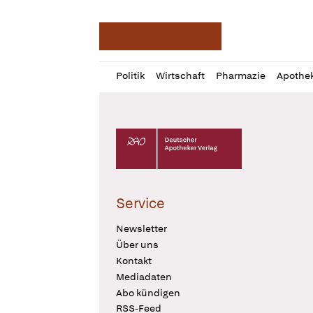
Deutsche Apotheker Ze
Profil
Daz
Politik
Wirtschaft
Pharmazie
Apothe
öffnen
Pur
Abo
öffnen
Deutscher Apotheker Verlag Logo
Service
Newsletter
Über uns
Kontakt
Mediadaten
Abo kündigen
RSS-Feed