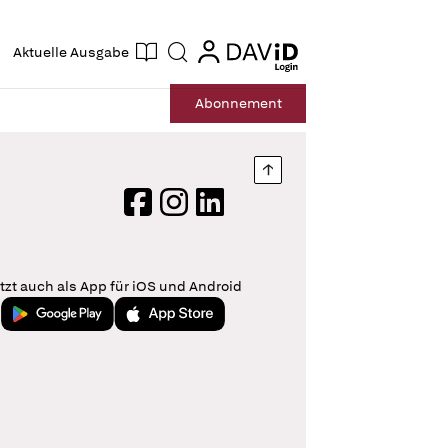
ogin
login
Aktuelle Ausgabe
Suche
Abo
nnement
Nach oben springen
Facebook
Instagram
LinkedIn
tzt auch als App für iOS und Android
Jetzt bei Google Play
Laden im App Store