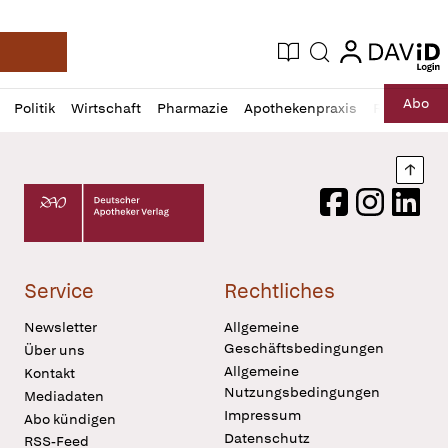
login
login
Aktuelle Ausgabe
Suche
Deutsche Apotheker Zeitung
Profil
Daz
Abo
Politik
Wirtschaft
Pharmazie
Apothekenpraxis
Recht
Sp
öffnen
Pur
Abo
öffnen
Nach
Deutscher Apotheker Verlag Logo
Facebook
Instagram
LinkedI
Service
Rechtliches
Newsletter
Allgemeine
Geschäftsbedingungen
Über uns
Allgemeine
Kontakt
Nutzungsbedingungen
Mediadaten
Impressum
Abo kündigen
Datenschutz
RSS-Feed