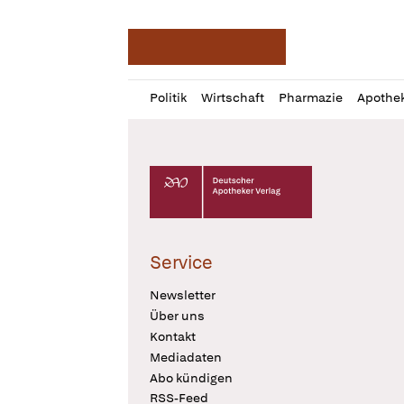
Deutsche Apotheker Ze
Profil
Daz
Politik
Wirtschaft
Pharmazie
Apothe
öffnen
Pur
Abo
öffnen
Deutscher Apotheker Verlag Logo
Service
Newsletter
Über uns
Kontakt
Mediadaten
Abo kündigen
RSS-Feed