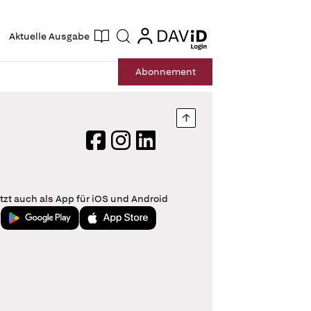
ogin
login
Aktuelle Ausgabe
Suche
Abo
nnement
Nach oben springen
Facebook
Instagram
LinkedIn
tzt auch als App für iOS und Android
Jetzt bei Google Play
Laden im App Store