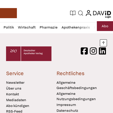
login
login
Aktuelle Ausgabe
Suche
Deutsche Apotheker Zeitung
Profil
Daz
Abo
Politik
Wirtschaft
Pharmazie
Apothekenpraxis
Recht
Sp
öffnen
Pur
Abo
öffnen
Nach
Deutscher Apotheker Verlag Logo
Facebook
Instagram
LinkedI
Service
Rechtliches
Newsletter
Allgemeine
Geschäftsbedingungen
Über uns
Allgemeine
Kontakt
Nutzungsbedingungen
Mediadaten
Impressum
Abo kündigen
Datenschutz
RSS-Feed