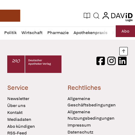
login
login
Aktuelle Ausgabe
Suche
Deutsche Apotheker Zeitung
Profil
Daz
Abo
Politik
Wirtschaft
Pharmazie
Apothekenpraxis
Recht
Sp
öffnen
Pur
Abo
öffnen
Nach
Deutscher Apotheker Verlag Logo
Facebook
Instagram
LinkedI
Service
Rechtliches
Newsletter
Allgemeine
Geschäftsbedingungen
Über uns
Allgemeine
Kontakt
Nutzungsbedingungen
Mediadaten
Impressum
Abo kündigen
Datenschutz
RSS-Feed