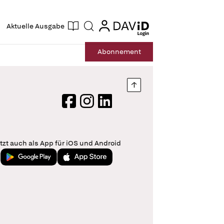
ogin
login
Aktuelle Ausgabe
Suche
Abo
nnement
Nach oben springen
Facebook
Instagram
LinkedIn
tzt auch als App für iOS und Android
Jetzt bei Google Play
Laden im App Store