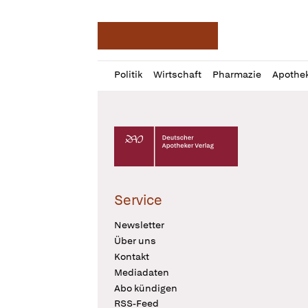
Deutsche Apotheker Ze
Profil
Daz
Politik
Wirtschaft
Pharmazie
Apothe
öffnen
Pur
Abo
öffnen
Deutscher Apotheker Verlag Logo
Service
Newsletter
Über uns
Kontakt
Mediadaten
Abo kündigen
RSS-Feed