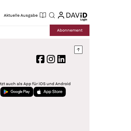
ogin
login
Aktuelle Ausgabe
Suche
Abo
nnement
Nach oben springen
Facebook
Instagram
LinkedIn
tzt auch als App für iOS und Android
Jetzt bei Google Play
Laden im App Store