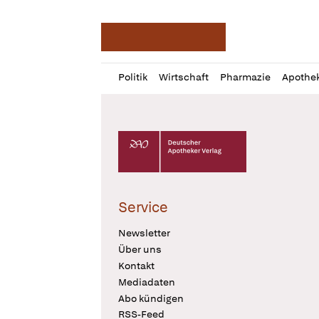
Deutsche Apotheker Ze
Profil
Daz
Politik
Wirtschaft
Pharmazie
Apothe
öffnen
Pur
Abo
öffnen
Deutscher Apotheker Verlag Logo
Service
Newsletter
Über uns
Kontakt
Mediadaten
Abo kündigen
RSS-Feed