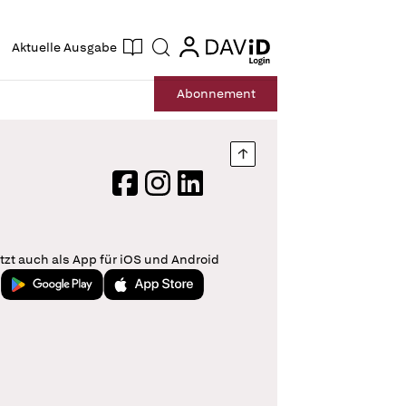
ogin
login
Aktuelle Ausgabe
Suche
Abo
nnement
Nach oben springen
Facebook
Instagram
LinkedIn
tzt auch als App für iOS und Android
Jetzt bei Google Play
Laden im App Store