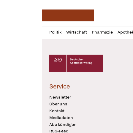
Deutsche Apotheker Ze
Profil
Daz
Politik
Wirtschaft
Pharmazie
Apothe
öffnen
Pur
Abo
öffnen
Deutscher Apotheker Verlag Logo
Service
Newsletter
Über uns
Kontakt
Mediadaten
Abo kündigen
RSS-Feed