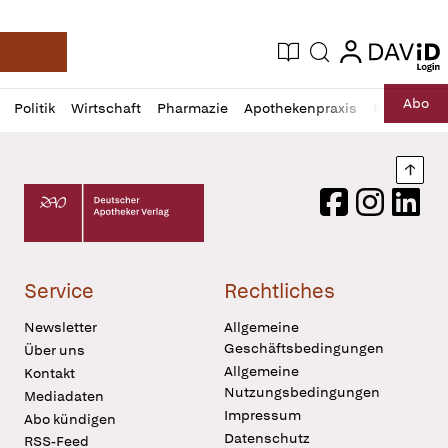
login
login
Aktuelle Ausgabe
Suche
Deutsche Apotheker Zeitung
Profil
Daz
Abo
Politik
Wirtschaft
Pharmazie
Apothekenpraxis
Recht
Sp
öffnen
Pur
Abo
öffnen
Nach
Deutscher Apotheker Verlag Logo
Facebook
Instagram
LinkedI
Service
Rechtliches
Newsletter
Allgemeine
Geschäftsbedingungen
Über uns
Allgemeine
Kontakt
Nutzungsbedingungen
Mediadaten
Impressum
Abo kündigen
Datenschutz
RSS-Feed