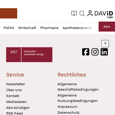
login
login
Aktuelle Ausgabe
Suche
Deutsche Apotheker Zeitung
Profil
Daz
Abo
Politik
Wirtschaft
Pharmazie
Apothekenpraxis
Recht
Sp
öffnen
Pur
Abo
öffnen
Nach
Deutscher Apotheker Verlag Logo
Facebook
Instagram
LinkedI
Service
Rechtliches
Newsletter
Allgemeine
Geschäftsbedingungen
Über uns
Allgemeine
Kontakt
Nutzungsbedingungen
Mediadaten
Impressum
Abo kündigen
Datenschutz
RSS-Feed