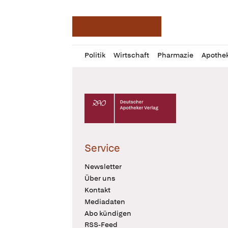
Deutsche Apotheker Ze
Profil
Daz
Politik
Wirtschaft
Pharmazie
Apothe
öffnen
Pur
Abo
öffnen
Deutscher Apotheker Verlag Logo
Service
Newsletter
Über uns
Kontakt
Mediadaten
Abo kündigen
RSS-Feed