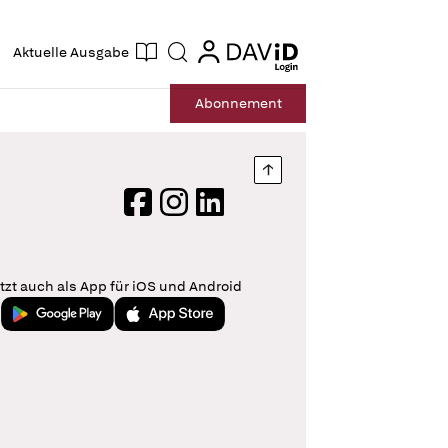
ogin
login
Aktuelle Ausgabe
Suche
Abo
nnement
Nach oben springen
Facebook
Instagram
LinkedIn
tzt auch als App für iOS und Android
Jetzt bei Google Play
Laden im App Store