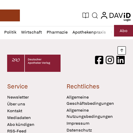
login
login
Aktuelle Ausgabe
Suche
Deutsche Apotheker Zeitung
Profil
Daz
Abo
Politik
Wirtschaft
Pharmazie
Apothekenpraxis
Recht
Sp
öffnen
Pur
Abo
öffnen
Nach
Deutscher Apotheker Verlag Logo
Facebook
Instagram
LinkedI
Service
Rechtliches
Newsletter
Allgemeine
Geschäftsbedingungen
Über uns
Allgemeine
Kontakt
Nutzungsbedingungen
Mediadaten
Impressum
Abo kündigen
Datenschutz
RSS-Feed