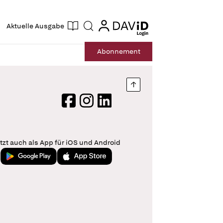
ogin
login
Aktuelle Ausgabe
Suche
Abo
nnement
Nach oben springen
Facebook
Instagram
LinkedIn
tzt auch als App für iOS und Android
Jetzt bei Google Play
Laden im App Store