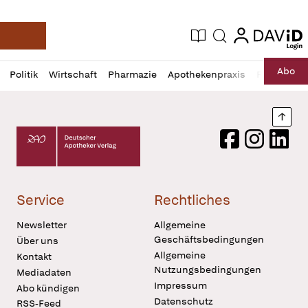
login
login
Aktuelle Ausgabe
Suche
Deutsche Apotheker Zeitung
Profil
Daz
Abo
Politik
Wirtschaft
Pharmazie
Apothekenpraxis
Recht
Sp
öffnen
Pur
Abo
öffnen
Nach
Deutscher Apotheker Verlag Logo
Facebook
Instagram
LinkedI
Service
Rechtliches
Newsletter
Allgemeine
Geschäftsbedingungen
Über uns
Allgemeine
Kontakt
Nutzungsbedingungen
Mediadaten
Impressum
Abo kündigen
Datenschutz
RSS-Feed