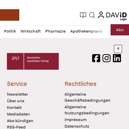
login
login
Aktuelle Ausgabe
Suche
Deutsche Apotheker Zeitung
Profil
Daz
Abo
Politik
Wirtschaft
Pharmazie
Apothekenpraxis
Recht
Sp
öffnen
Pur
Abo
öffnen
Nach
Deutscher Apotheker Verlag Logo
Facebook
Instagram
LinkedI
Service
Rechtliches
Newsletter
Allgemeine
Geschäftsbedingungen
Über uns
Allgemeine
Kontakt
Nutzungsbedingungen
Mediadaten
Impressum
Abo kündigen
Datenschutz
RSS-Feed