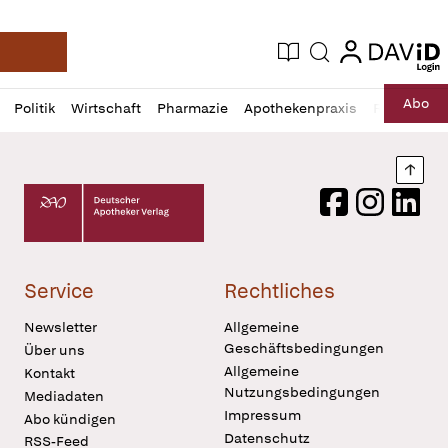
login
login
Aktuelle Ausgabe
Suche
Deutsche Apotheker Zeitung
Profil
Daz
Abo
Politik
Wirtschaft
Pharmazie
Apothekenpraxis
Recht
Sp
öffnen
Pur
Abo
öffnen
Nach
Deutscher Apotheker Verlag Logo
Facebook
Instagram
LinkedI
Service
Rechtliches
Newsletter
Allgemeine
Geschäftsbedingungen
Über uns
Allgemeine
Kontakt
Nutzungsbedingungen
Mediadaten
Impressum
Abo kündigen
Datenschutz
RSS-Feed