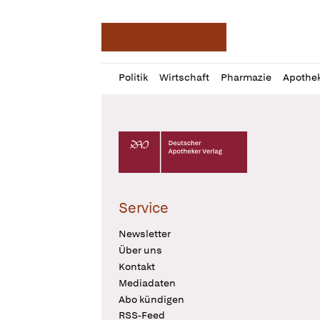
Deutsche Apotheker Ze
Profil
Daz
Politik
Wirtschaft
Pharmazie
Apothe
öffnen
Pur
Abo
öffnen
Deutscher Apotheker Verlag Logo
Service
Newsletter
Über uns
Kontakt
Mediadaten
Abo kündigen
RSS-Feed