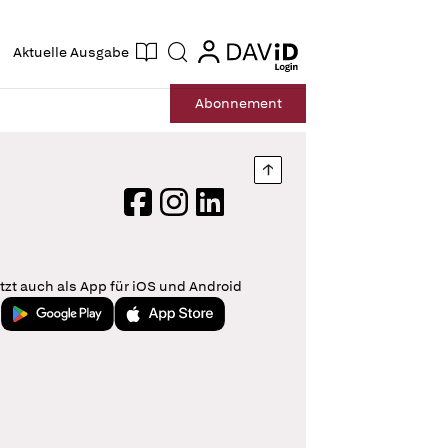
ogin
login
Aktuelle Ausgabe
Suche
Abo
nnement
Nach oben springen
Facebook
Instagram
LinkedIn
tzt auch als App für iOS und Android
Jetzt bei Google Play
Laden im App Store