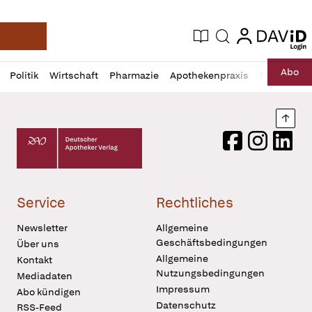
login
login
Aktuelle Ausgabe
Suche
Deutsche Apotheker Zeitung
Profil
Daz
Abo
Politik
Wirtschaft
Pharmazie
Apothekenpraxis
Recht
Sp
öffnen
Pur
Abo
öffnen
Nach
Deutscher Apotheker Verlag Logo
Facebook
Instagram
LinkedI
Service
Rechtliches
Newsletter
Allgemeine
Geschäftsbedingungen
Über uns
Allgemeine
Kontakt
Nutzungsbedingungen
Mediadaten
Impressum
Abo kündigen
Datenschutz
RSS-Feed