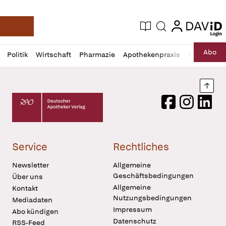
login
login
Aktuelle Ausgabe
Suche
Deutsche Apotheker Zeitung
Profil
Daz
Abo
Politik
Wirtschaft
Pharmazie
Apothekenpraxis
Recht
Sp
öffnen
Pur
Abo
öffnen
Nach
Deutscher Apotheker Verlag Logo
Facebook
Instagram
LinkedI
Service
Rechtliches
Newsletter
Allgemeine
Geschäftsbedingungen
Über uns
Allgemeine
Kontakt
Nutzungsbedingungen
Mediadaten
Impressum
Abo kündigen
Datenschutz
RSS-Feed