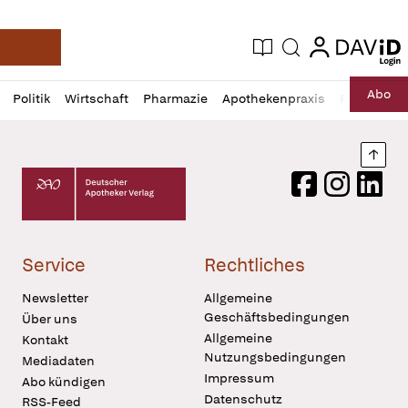
login
login
Aktuelle Ausgabe
Suche
Deutsche Apotheker Zeitung
Profil
Daz
Abo
Politik
Wirtschaft
Pharmazie
Apothekenpraxis
Recht
Sp
öffnen
Pur
Abo
öffnen
Nach
Deutscher Apotheker Verlag Logo
Facebook
Instagram
LinkedI
Service
Rechtliches
Newsletter
Allgemeine
Geschäftsbedingungen
Über uns
Allgemeine
Kontakt
Nutzungsbedingungen
Mediadaten
Impressum
Abo kündigen
Datenschutz
RSS-Feed