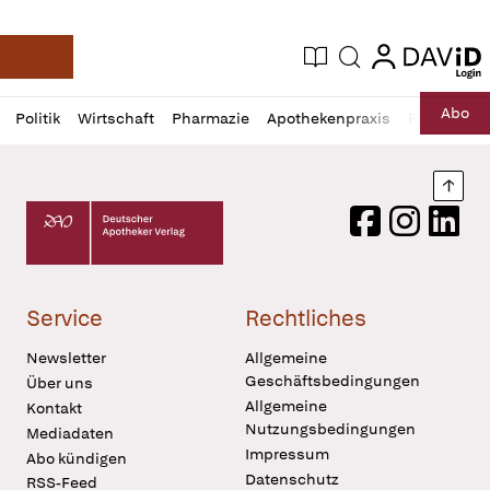
login
login
Aktuelle Ausgabe
Suche
Deutsche Apotheker Zeitung
Profil
Daz
Abo
Politik
Wirtschaft
Pharmazie
Apothekenpraxis
Recht
Sp
öffnen
Pur
Abo
öffnen
Nach
Deutscher Apotheker Verlag Logo
Facebook
Instagram
LinkedI
Service
Rechtliches
Newsletter
Allgemeine
Geschäftsbedingungen
Über uns
Allgemeine
Kontakt
Nutzungsbedingungen
Mediadaten
Impressum
Abo kündigen
Datenschutz
RSS-Feed