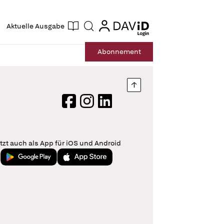
ogin
login
Aktuelle Ausgabe
Suche
Abo
nnement
Nach oben springen
Facebook
Instagram
LinkedIn
tzt auch als App für iOS und Android
Jetzt bei Google Play
Laden im App Store