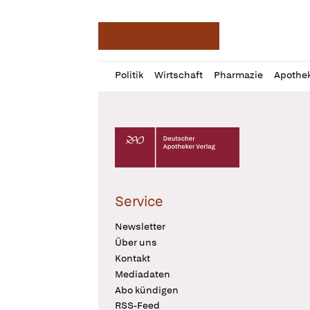
Deutsche Apotheker Ze
Profil
Daz
Politik
Wirtschaft
Pharmazie
Apothe
öffnen
Pur
Abo
öffnen
Deutscher Apotheker Verlag Logo
Service
Newsletter
Über uns
Kontakt
Mediadaten
Abo kündigen
RSS-Feed