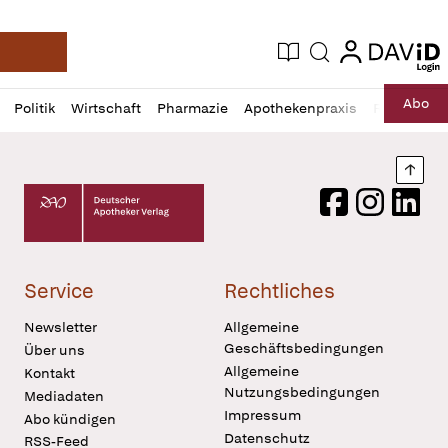
login
login
Aktuelle Ausgabe
Suche
Deutsche Apotheker Zeitung
Profil
Daz
Abo
Politik
Wirtschaft
Pharmazie
Apothekenpraxis
Recht
Sp
öffnen
Pur
Abo
öffnen
Nach
Deutscher Apotheker Verlag Logo
Facebook
Instagram
LinkedI
Service
Rechtliches
Newsletter
Allgemeine
Geschäftsbedingungen
Über uns
Allgemeine
Kontakt
Nutzungsbedingungen
Mediadaten
Impressum
Abo kündigen
Datenschutz
RSS-Feed