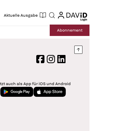
ogin
login
Aktuelle Ausgabe
Suche
Abo
nnement
Nach oben springen
Facebook
Instagram
LinkedIn
tzt auch als App für iOS und Android
Jetzt bei Google Play
Laden im App Store