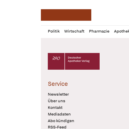
Deutsche Apotheker Ze
Profil
Daz
Politik
Wirtschaft
Pharmazie
Apothe
öffnen
Pur
Abo
öffnen
Deutscher Apotheker Verlag Logo
Service
Newsletter
Über uns
Kontakt
Mediadaten
Abo kündigen
RSS-Feed