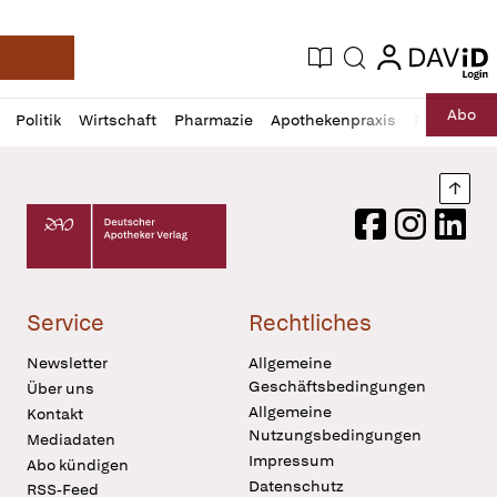
login
login
Aktuelle Ausgabe
Suche
Deutsche Apotheker Zeitung
Profil
Daz
Abo
Politik
Wirtschaft
Pharmazie
Apothekenpraxis
Recht
Sp
öffnen
Pur
Abo
öffnen
Nach
Deutscher Apotheker Verlag Logo
Facebook
Instagram
LinkedI
Service
Rechtliches
Newsletter
Allgemeine
Geschäftsbedingungen
Über uns
Allgemeine
Kontakt
Nutzungsbedingungen
Mediadaten
Impressum
Abo kündigen
Datenschutz
RSS-Feed