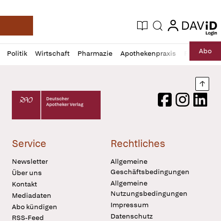
login
login
Aktuelle Ausgabe
Suche
Deutsche Apotheker Zeitung
Profil
Daz
Abo
Politik
Wirtschaft
Pharmazie
Apothekenpraxis
Recht
Sp
öffnen
Pur
Abo
öffnen
Nach
Deutscher Apotheker Verlag Logo
Facebook
Instagram
LinkedI
Service
Rechtliches
Newsletter
Allgemeine
Geschäftsbedingungen
Über uns
Allgemeine
Kontakt
Nutzungsbedingungen
Mediadaten
Impressum
Abo kündigen
Datenschutz
RSS-Feed