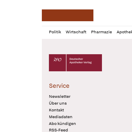
Deutsche Apotheker Ze
Profil
Daz
Politik
Wirtschaft
Pharmazie
Apothe
öffnen
Pur
Abo
öffnen
Deutscher Apotheker Verlag Logo
Service
Newsletter
Über uns
Kontakt
Mediadaten
Abo kündigen
RSS-Feed