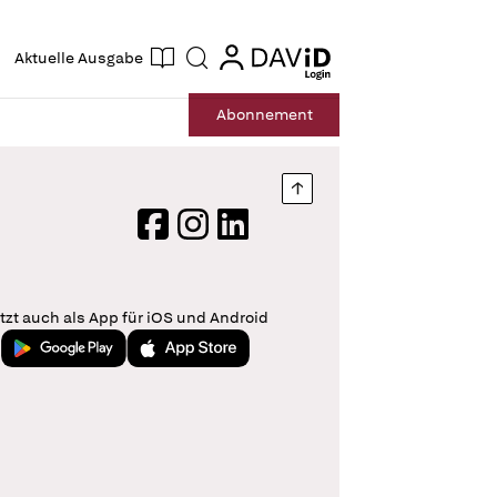
ogin
login
Aktuelle Ausgabe
Suche
Abo
nnement
Nach oben springen
Facebook
Instagram
LinkedIn
tzt auch als App für iOS und Android
Jetzt bei Google Play
Laden im App Store