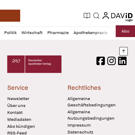
login
login
Aktuelle Ausgabe
Suche
Deutsche Apotheker Zeitung
Profil
Daz
Abo
Politik
Wirtschaft
Pharmazie
Apothekenpraxis
Recht
Sp
öffnen
Pur
Abo
öffnen
Nach
Deutscher Apotheker Verlag Logo
Facebook
Instagram
LinkedI
Service
Rechtliches
Newsletter
Allgemeine
Geschäftsbedingungen
Über uns
Allgemeine
Kontakt
Nutzungsbedingungen
Mediadaten
Impressum
Abo kündigen
Datenschutz
RSS-Feed