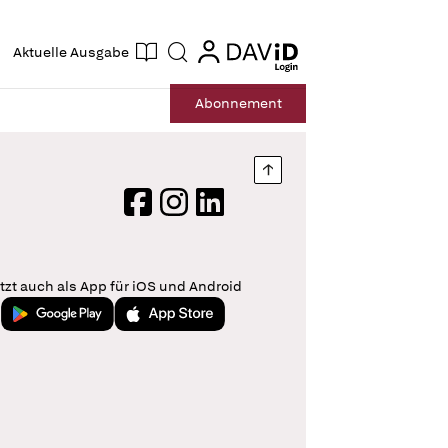
ogin
login
Aktuelle Ausgabe
Suche
Abo
nnement
Nach oben springen
Facebook
Instagram
LinkedIn
tzt auch als App für iOS und Android
Jetzt bei Google Play
Laden im App Store