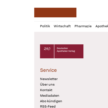
Deutsche Apotheker Ze
Profil
Daz
Politik
Wirtschaft
Pharmazie
Apothe
öffnen
Pur
Abo
öffnen
Deutscher Apotheker Verlag Logo
Service
Newsletter
Über uns
Kontakt
Mediadaten
Abo kündigen
RSS-Feed