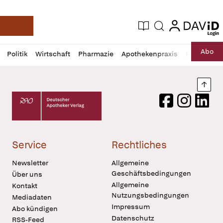
login
login
Aktuelle Ausgabe
Suche
Deutsche Apotheker Zeitung
Profil
Daz
Abo
Politik
Wirtschaft
Pharmazie
Apothekenpraxis
Recht
Sp
öffnen
Pur
Abo
öffnen
Nach
Deutscher Apotheker Verlag Logo
Facebook
Instagram
LinkedI
Service
Rechtliches
Newsletter
Allgemeine
Geschäftsbedingungen
Über uns
Allgemeine
Kontakt
Nutzungsbedingungen
Mediadaten
Impressum
Abo kündigen
Datenschutz
RSS-Feed