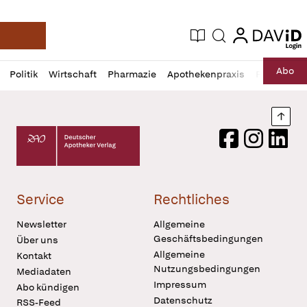
login
login
Aktuelle Ausgabe
Suche
Deutsche Apotheker Zeitung
Profil
Daz
Abo
Politik
Wirtschaft
Pharmazie
Apothekenpraxis
Recht
Sp
öffnen
Pur
Abo
öffnen
Nach
Deutscher Apotheker Verlag Logo
Facebook
Instagram
LinkedI
Service
Rechtliches
Newsletter
Allgemeine
Geschäftsbedingungen
Über uns
Allgemeine
Kontakt
Nutzungsbedingungen
Mediadaten
Impressum
Abo kündigen
Datenschutz
RSS-Feed