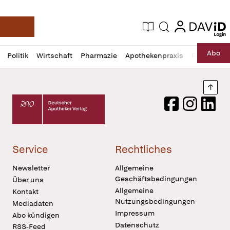
login
login
Aktuelle Ausgabe
Suche
Deutsche Apotheker Zeitung
Profil
Daz
Abo
Politik
Wirtschaft
Pharmazie
Apothekenpraxis
Recht
Sp
öffnen
Pur
Abo
öffnen
Nach
Deutscher Apotheker Verlag Logo
Facebook
Instagram
LinkedI
Service
Rechtliches
Newsletter
Allgemeine
Geschäftsbedingungen
Über uns
Allgemeine
Kontakt
Nutzungsbedingungen
Mediadaten
Impressum
Abo kündigen
Datenschutz
RSS-Feed